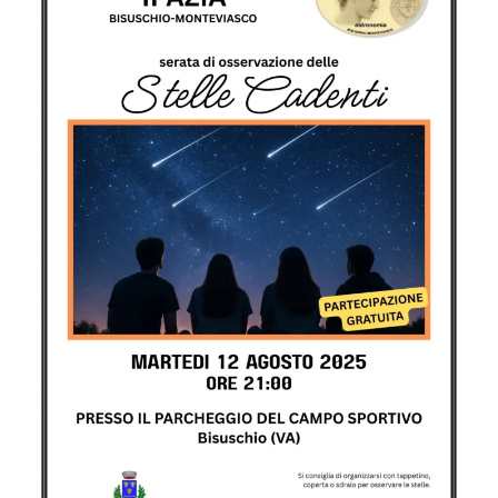
a
Monteviasco