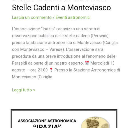
Stelle Cadenti a Monteviasco
Lascia un commento
/
Eventi astronomici
L’associazione “Ipazia” organizza una serata di
osservazione pubblica delle stelle cadenti (Perseidi)
presso la stazione astronomica di Monteviasco (Curiglia
con Monteviasco – Varese). L’osservazione sarà
preceduta da una breve introduzione al fenomeno delle
Perseidi da parte di un nostro esperto.
Mercoledì 13
agosto – ore 21:00
Presso la Stazione Astronomica di
Monteviasco (Curiglia
Serata
Leggi tutto »
di
osservazione
delle
Stelle
Cadenti