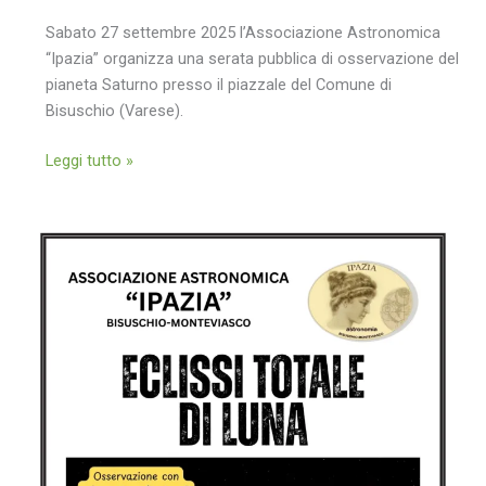
Sabato 27 settembre 2025 l’Associazione Astronomica
“Ipazia” organizza una serata pubblica di osservazione del
pianeta Saturno presso il piazzale del Comune di
Bisuschio (Varese).
Osservazione
Leggi tutto »
pubblica
di
Saturno
il
27
settembre
2025