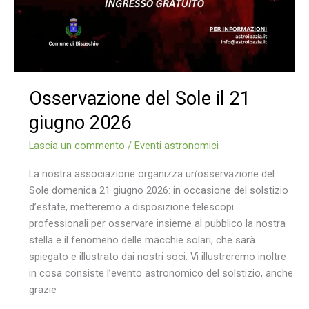
Osservazione del Sole il 21
giugno 2026
Lascia un commento
/
Eventi astronomici
La nostra associazione organizza un’osservazione del
Sole domenica 21 giugno 2026: in occasione del solstizio
d’estate, metteremo a disposizione telescopi
professionali per osservare insieme al pubblico la nostra
stella e il fenomeno delle macchie solari, che sarà
spiegato e illustrato dai nostri soci. Vi illustreremo inoltre
in cosa consiste l’evento astronomico del solstizio, anche
grazie