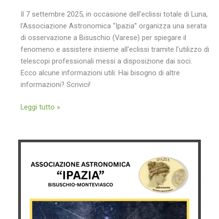
Il 7 settembre 2025, in occasione dell’eclissi totale di Luna,
l’Associazione Astronomica “Ipazia” organizza una serata
di osservazione a Bisuschio (Varese) per spiegare il
fenomeno e assistere insieme all’eclissi tramite l’utilizzo di
telescopi professionali messi a disposizione dai soci.
Ecco alcune informazioni utili: Hai bisogno di altre
informazioni? Scrivici!
Eclissi
Leggi tutto »
totale
di
Luna
del
7
Settembre
2025