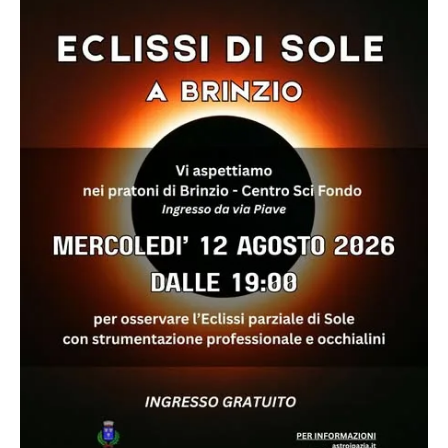
a
Bisuschio
il
13
Agosto