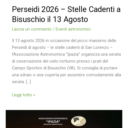
Perseidi 2026 – Stelle Cadenti a
Bisuschio il 13 Agosto
Lascia un commento
/
Eventi astronomici
Il 13 agosto 2026 in occasione del picco massimo delle
Perseidi di agosto – le stelle cadenti di San Lorenzo –
l’Associazione Astronomica “Ipazia” organizza una serata
di osservazione del cielo notturno presso i prati del
Campo Sportivo di Bisuschio (VA). Si consiglia di portare
una sdraio o una coperta per assistere comodamente alla
serata. […]
Perseidi
Leggi tutto »
2026
–
Stelle
Cadenti