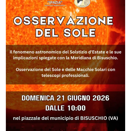
12
agosto
2026