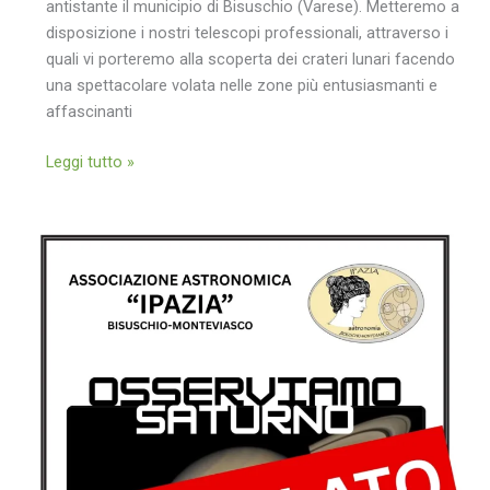
antistante il municipio di Bisuschio (Varese). Metteremo a
disposizione i nostri telescopi professionali, attraverso i
quali vi porteremo alla scoperta dei crateri lunari facendo
una spettacolare volata nelle zone più entusiasmanti e
affascinanti
“In
Leggi tutto »
volo
tra
i
crateri
della
Luna”:
Osservazione
pubblica
il
3
Novembre
2025