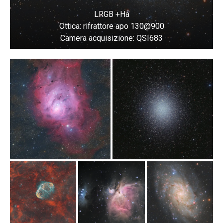
LRGB +Ha

Ottica: rifrattore apo 130@900

Camera acquisizione: QSI683